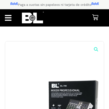
Ir
Paga a cuotas sin papeleos ni tarjeta de crédito
al
contenido
Cart