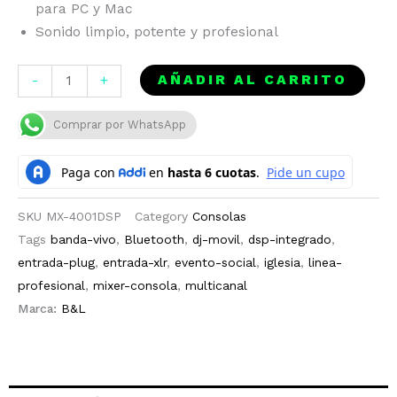
para PC y Mac
Sonido limpio, potente y profesional
MIXER
AÑADIR AL CARRITO
-
+
PROFESIONAL
DE
Comprar por WhatsApp
4
CANALES
CON
DSP
SKU
MX-4001DSP
Category
Consolas
INTEGRADO
Tags
banda-vivo
,
Bluetooth
,
dj-movil
,
dsp-integrado
,
Y
entrada-plug
,
entrada-xlr
,
evento-social
,
iglesia
,
linea-
BLUETOOTH
profesional
,
mixer-consola
,
multicanal
cantidad
Marca:
B&L