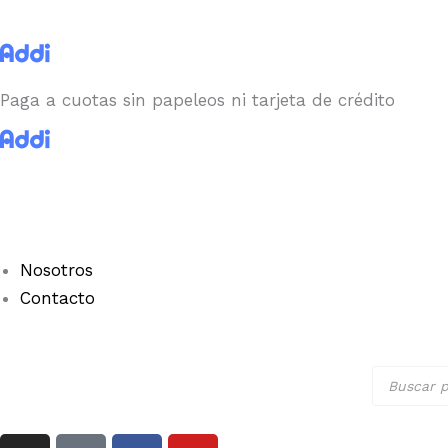
Ir
al
contenido
Paga a cuotas sin papeleos ni tarjeta de crédito
Nosotros
Contacto
Búsqued
de
producto
I
I
F
Y