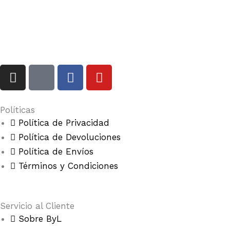
I
I
F
Y
n
c
a
o
s
o
c
u
t
n
e
t
Políticas
a
-
b
u
Política de Privacidad
g
t
o
b
Política de Devoluciones
r
i
o
e
Política de Envíos
a
k
k
Términos y Condiciones
m
t
o
k
Servicio al Cliente
Sobre ByL