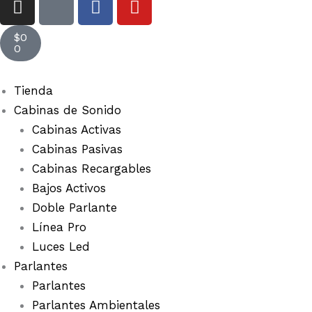
n
c
a
o
Cart
s
o
c
u
$
0
t
n
e
t
0
a
-
b
u
g
t
o
b
Tienda
r
i
o
e
Cabinas de Sonido
a
k
k
Cabinas Activas
m
t
Cabinas Pasivas
o
Cabinas Recargables
k
Bajos Activos
Doble Parlante
Línea Pro
Luces Led
Parlantes
Parlantes
Parlantes Ambientales