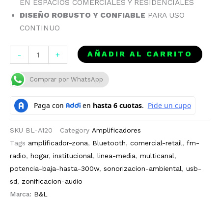
EN ESPACIOS COMERCIALES Y RESIDENCIALES
DISEÑO ROBUSTO Y CONFIABLE
PARA USO
CONTINUO
AMPLIFICADOR
AÑADIR AL CARRITO
-
+
DE
ZONA
Comprar por WhatsApp
BL-
A120
|
6
SKU
BL-A120
Category
Amplificadores
CANALES
Tags
amplificador-zona
,
Bluetooth
,
comercial-retail
,
fm-
INDEPENDIENTES
radio
,
hogar
,
institucional
,
linea-media
,
multicanal
,
120W
potencia-baja-hasta-300w
,
sonorizacion-ambiental
,
usb-
RMS
sd
,
zonificacion-audio
CON
Marca:
B&L
BT/FM/USB
cantidad