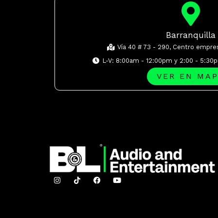
Barranquilla
Vía 40 # 73 - 290, Centro empre
L-V: 8:00am - 12:00pm y 2:00 - 5:30
VER EN MA
I
I
F
Y
n
c
a
o
s
o
c
u
t
n
e
t
a
-
b
u
g
t
o
b