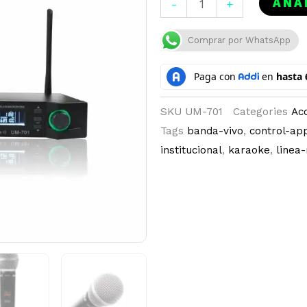
AÑA
-
+
INALAMBRICO
DOBLE
Comprar por WhatsApp
|
UM-
701
SKU
UM-701
Categories
Ac
cantidad
Tags
banda-vivo
,
control-ap
institucional
,
karaoke
,
linea