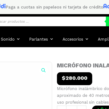
Paga a cuotas sin papeleos ni tarjeta de crédito
queda
uctos
 Sonido
Parlantes
Accesorios
Ampli
MICRÓFONO INALA
$
280.000
Micrófono inalámbrico do
aproximado de 40 metros.
uso profesional sin cables
MICRÓFONO