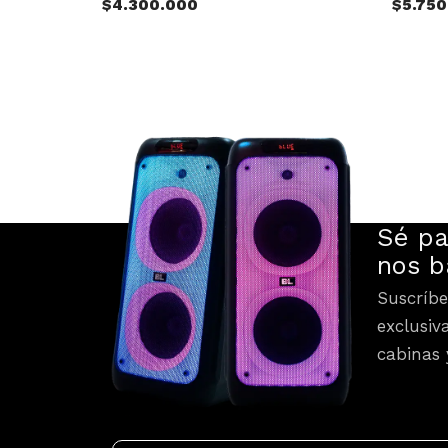
$
4.300.000
$
5.75
Sé pa
nos b
Suscríbe
exclusiv
cabinas 