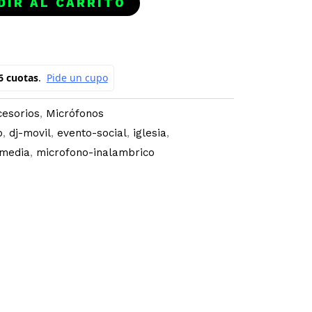
DIR AL CARRITO
cesorios
,
Micrófonos
p
,
dj-movil
,
evento-social
,
iglesia
,
-media
,
microfono-inalambrico