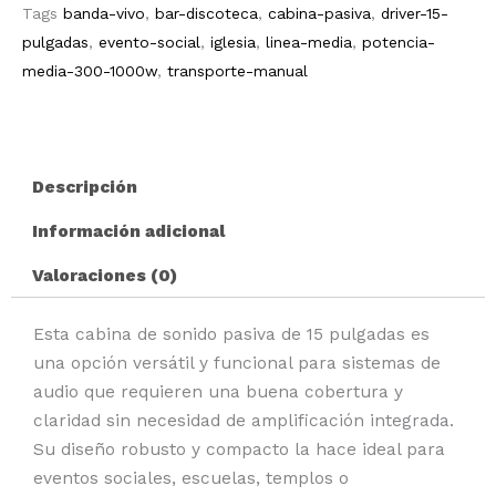
|
Tags
banda-vivo
,
bar-discoteca
,
cabina-pasiva
,
driver-15-
BL-
pulgadas
,
evento-social
,
iglesia
,
linea-media
,
potencia-
2015PA
media-300-1000w
,
transporte-manual
cantidad
Descripción
Información adicional
Valoraciones (0)
Esta cabina de sonido pasiva de 15 pulgadas es
una opción versátil y funcional para sistemas de
audio que requieren una buena cobertura y
claridad sin necesidad de amplificación integrada.
Su diseño robusto y compacto la hace ideal para
eventos sociales, escuelas, templos o