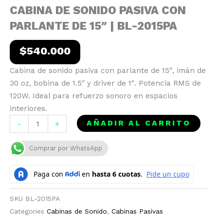
CABINA DE SONIDO PASIVA CON
PARLANTE DE 15″ | BL-2015PA
$
540.000
Cabina de sonido pasiva con parlante de 15″, imán de
30 oz, bobina de 1.5″ y driver de 1″. Potencia RMS de
120W. Ideal para refuerzo sonoro en espacios
interiores.
CABINA
AÑADIR AL CARRITO
-
+
DE
SONIDO
Comprar por WhatsApp
PASIVA
CON
PARLANTE
DE
SKU
BL-2015PA
15"
Categories
Cabinas de Sonido
,
Cabinas Pasivas