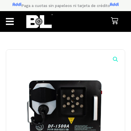
Ir
Paga a cuotas sin papeleos ni tarjeta de crédito
al
contenido
Cart