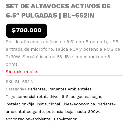
SET DE ALTAVOCES ACTIVOS DE
6.5″ PULGADAS | BL-652IN
$
700.000
Set de altavoces activos de 6.5″ con Bluetooth, USB,
entrada de micrófono, salida RCA y potencia RMS de
2x30W. Sensibilidad de 88 dB e impedancia de 8
ohms.
Sin existencias
SKU
BL-652IN
Categories
Parlantes
,
Parlantes Ambientales
Tags
comercial-retail
,
driver-6-5-pulgadas
,
hogar
,
instalacion-fija
,
institucional
,
linea-economica
,
parlante-
ambiental-colgante
,
potencia-baja-hasta-300w
,
sonorizacion-ambiental
,
uso-interior